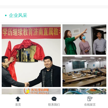
企业风采
首页
联系我们
在线留言